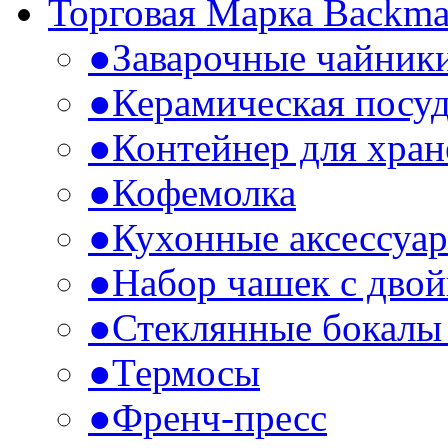
Торговая Марка Backm
●
Заварочные чайник
●
Керамическая посу
●
Контейнер для хран
●
Кофемолка
●
Кухонные аксессуа
●
Набор чашек с дво
●
Стеклянные бокалы 
●
Термосы
●
Френч-пресс