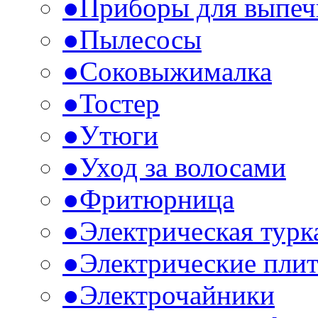
●
Приборы для выпеч
●
Пылесосы
●
Соковыжималка
●
Тостер
●
Утюги
●
Уход за волосами
●
Фритюрница
●
Электрическая турк
●
Электрические пли
●
Электрочайники