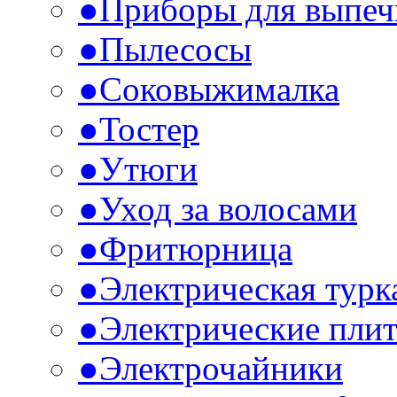
●
Приборы для выпеч
●
Пылесосы
●
Соковыжималка
●
Тостер
●
Утюги
●
Уход за волосами
●
Фритюрница
●
Электрическая турк
●
Электрические пли
●
Электрочайники