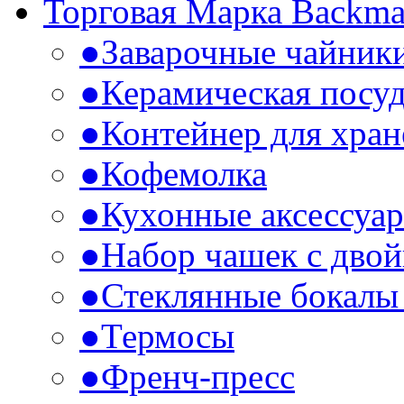
Торговая Марка Backm
●
Заварочные чайник
●
Керамическая посу
●
Контейнер для хран
●
Кофемолка
●
Кухонные аксессуа
●
Набор чашек с дво
●
Стеклянные бокалы 
●
Термосы
●
Френч-пресс